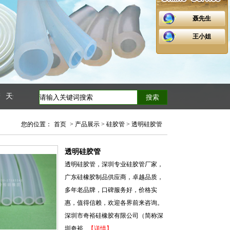
聂先生
王小姐
天然乳胶管
硅胶吸管
耐高温硅胶管
编织硅胶管
食品级硅胶管
医用硅
您的位置：
首页
> 产品展示 > 硅胶管 > 透明硅胶管
透明硅胶管
透明硅胶管，深圳专业硅胶管厂家，
广东硅橡胶制品供应商，卓越品质，
多年老品牌，口碑服务好，价格实
惠，值得信赖，欢迎各界前来咨询。
深圳市奇裕硅橡胶有限公司（简称深
圳奇裕...
【详情】