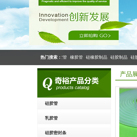
橡胶软管
硅橡胶
硅胶管
热门搜索：
乳胶管
橡胶管
硅橡胶制品
硅胶制品
硅胶
产品
硅胶管
乳胶管
硅胶密封条