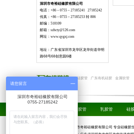
深圳市奇裕硅橡胶有限公司
电话：+86－0755－27185241 27185242
传真：+86－0755－27185253 转 806
邮编：518109
邮箱：szhcty@126.com
网址：
www.qygxj.com
地址：
广东省
深圳市龙华区龙华街道华明
路68号68创意园6楼
硅胶管
广东有机硅胶
金属软管
请您留言
深圳市奇裕硅橡胶有限公司
0755-27185242
奇裕首页
硅胶管
乳胶管
硅
深圳市奇裕硅橡胶有限公司 专业硅橡胶