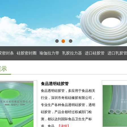
1
2
3
密封条
硅胶密封圈
瑜伽拉力带
乳胶拉力器
进口硅胶管
进口乳胶管
展示
食品透明硅胶管
食品透明硅胶管，多应用于食品相关
行业，深圳市奇裕硅橡胶有限公司，
专业生产各种食品透明硅胶管，透明
硅胶管，产品全都经过权威部门检
测，都以达到国际食品卫生生产标
准。食品...
【详情】